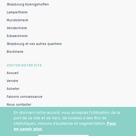
Strasbourg Koenigshoffen
Lampertheim
Mundolsheim
Vendenheim
Eckwersheim
Strasbourg et ses autres quartiers
Bischheim
VISITER NOTRE SITE
Accueil
Vendre
Acheter
Faisons connaissance
Nous contacter
En donnant votre accord, vous acceptez l’utilisation, de la
Honoraires & Mentions légales
part de ce site et de tiers, de cookies à des fins de
statistiques, mesure d’audience et segmentation.
Pour
VOTRE ESPACE
en savoir plus
Mon espace perso