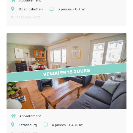
Appartement
Koenigshoffen
3 pièces - 80 m²
Réf. 2022-060 - #103
VENDU EN 15 JOURS
Appartement
Strasbourg
4 pièces - 84.75 m²