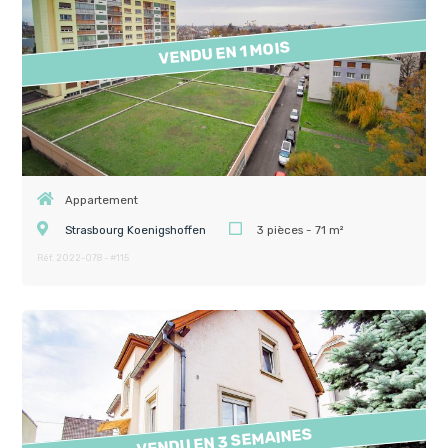
VENDU EN 1 MOIS
Appartement
Strasbourg Koenigshoffen
3 pièces - 71 m²
Réf. 2022-078 - #115
VENDU EN 3 SEMAINES