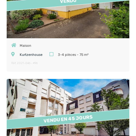
VENDU
Maison
Kurtzenhouse
3-4 pièces - 75 m²
Réf. 2021-046 - #96
VENDU EN 45 JOURS