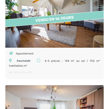
VENDU EN 16 JOURS
Appartement
Reichstett
4-5 pièces - 124 m² au sol / 102 m²
habitables m²
Réf. 2022-073 - #112